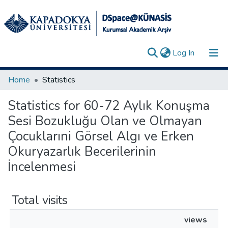
(current)
Log In
Collections
Home
Statistics
All of DSpace
Statistics for 60-72 Aylık Konuşma
Sesi Bozukluğu Olan ve Olmayan
Analyze
Çocuklarıni Görsel Algı ve Erken
Request/Question
Okuryazarlık Becerilerinin
İncelenmesi
Total visits
views