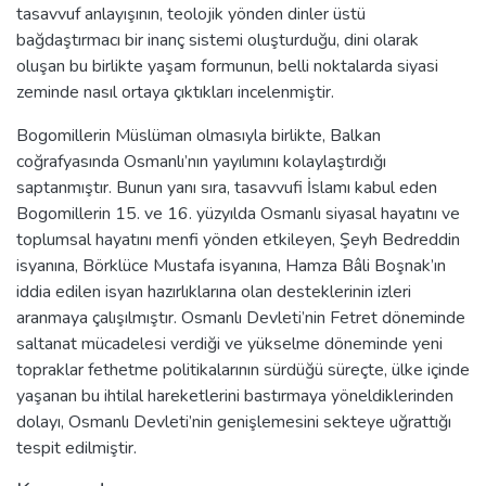
tasavvuf anlayışının, teolojik yönden dinler üstü
bağdaştırmacı bir inanç sistemi oluşturduğu, dini olarak
oluşan bu birlikte yaşam formunun, belli noktalarda siyasi
zeminde nasıl ortaya çıktıkları incelenmiştir.
Bogomillerin Müslüman olmasıyla birlikte, Balkan
coğrafyasında Osmanlı’nın yayılımını kolaylaştırdığı
saptanmıştır. Bunun yanı sıra, tasavvufi İslamı kabul eden
Bogomillerin 15. ve 16. yüzyılda Osmanlı siyasal hayatını ve
toplumsal hayatını menfi yönden etkileyen, Şeyh Bedreddin
isyanına, Börklüce Mustafa isyanına, Hamza Bâli Boşnak’ın
iddia edilen isyan hazırlıklarına olan desteklerinin izleri
aranmaya çalışılmıştır. Osmanlı Devleti’nin Fetret döneminde
saltanat mücadelesi verdiği ve yükselme döneminde yeni
topraklar fethetme politikalarının sürdüğü süreçte, ülke içinde
yaşanan bu ihtilal hareketlerini bastırmaya yöneldiklerinden
dolayı, Osmanlı Devleti’nin genişlemesini sekteye uğrattığı
tespit edilmiştir.