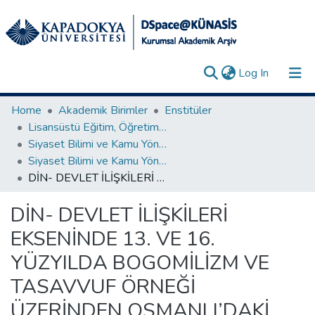
(current)
Log In
Collections
Home
Akademik Birimler
Enstitüler
Lisansüstü Eğitim, Öğretim ve Araştırma Enstitüsü
All of DSpace
Siyaset Bilimi ve Kamu Yönetimi Anabilim Dalı
Siyaset Bilimi ve Kamu Yönetimi Anabilim Dalı - Yüksek Lisans Tez Koleksiyonu
Statistics
DİN- DEVLET İLİŞKİLERİ EKSENİNDE 13. VE 16. YÜZYILDA BOGOMİLİZM VE TASAVVUF ÖRNEĞİ ÜZERİNDEN OSMANLI’DAKİ HETERODOKS HAREKETLER
Analyze
DİN- DEVLET İLİŞKİLERİ
Request/Question
EKSENİNDE 13. VE 16.
YÜZYILDA BOGOMİLİZM VE
TASAVVUF ÖRNEĞİ
ÜZERİNDEN OSMANLI’DAKİ