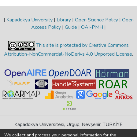
|
Kapadokya University
|
Library
|
Open Science Policy
|
Open
Access Policy
|
Guide
|
OAI-PMH
|
This site is protected by Creative Commons
Attribution-NonCommercial-NoDerivs 4.0 Unported License
.
Kapadokya Üniversitesi, Ürgüp, Nevşehir, TÜRKİYE
If you find any errors in content please report us
We collect and process your personal information for the